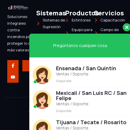
Sistemas
Productos
Servicios
Soluciones
Sistemas de
Extintores
Capacitación
integrales
Supresión
Equipo para
Campo de
contra
Sistemas de
Bomberos
Entrenamiento
incendios para
Detección
proteger lo que
Pregúntanos cualquier cosa
Consultoría
más valoras.
Alarmas
F
Y
J
a
o
k
Ensenada / San Quintín
c
u
i
Ventas / Soporte
e
t
-
b
u
t
Disponible
o
b
w
o
e
i
k
t
Mexicali / San Luis RC / San
-
t
Felipe
f
e
Ventas / Soporte
r
-
Disponible
Todos los derechos Reservados © 2024
l
i
Tijuana / Tecate / Rosarito
g
h
Ventas / Soporte