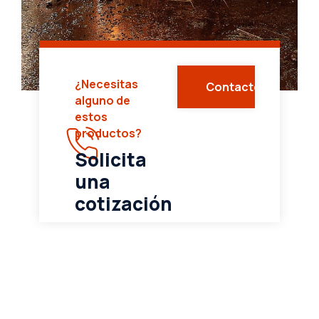
¿Necesitas
Contacto
alguno de
estos
productos?
Solicita
una
cotización