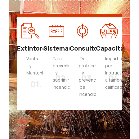
Extintores
Sistemas
Consultoría
Capacitación
Venta
Para
De
Impartidos
y
prevenir
protección
por
Mantenimiento
y
y
instructores
02.
03.
04.
suprimir
prevención
altamente
01.
incendios
de
calificados
incendios.